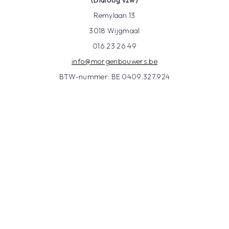
(Dialoog vzw)
Remylaan 13
3018 Wijgmaal
016 23 26 49
info@morgenbouwers.be
BTW-nummer: BE 0409.327.924
Over ons
Morgenbouwers is een onafhankelijke kennisorganisatie. We
versterken de verbouwer in Vlaanderen met informatie,
infosessies, advies en ondersteuning. We streven hierbij naar
een positieve milieu-impact.