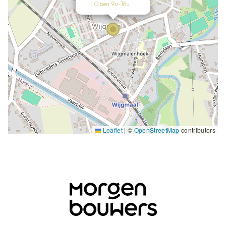
Open 9u-16u
Leaflet
|
©
OpenStreetMap
contributors