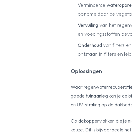
Verminderde
wateropbre
opname door de vegetat
Vervuiling
van het regenw
en voedingsstoffen beva
Onderhoud
van filters e
ontstaan in filters en lei
Oplossingen
Waar regenwaterrecuperatie m
goede
tuinaanleg
kan je de 
en UV-straling op de dakbede
Op dakoppervlakken die je ni
keuze. Dit is bijvoorbeeld h