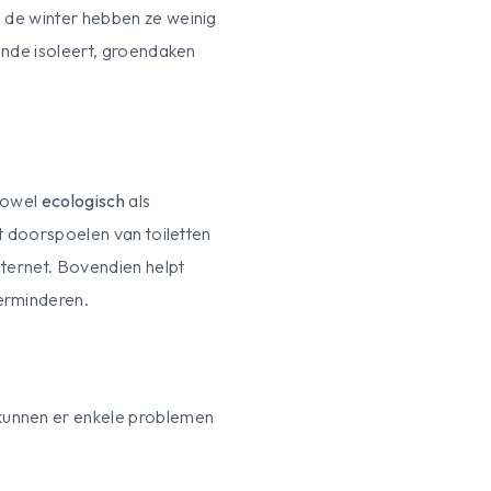
 de winter hebben ze weinig
ende isoleert, groendaken
 zowel
ecologisch
als
t doorspoelen van toiletten
aternet. Bovendien helpt
verminderen.
kunnen er enkele problemen