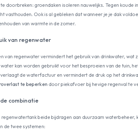
e doorbreken: groendaken isoleren nauwelijks. Tegen koude in
cht vasthouden. Ook is al gebleken dat wanneer je je dak voldo
tenhouden van warmte in de zomer.
uik van regenwater
n van regenwater vermindert het gebruik van drinkwater, wat
water kan worden gebruikt voor het besproeien van de tuin, he
t verlaagt de waterfactuur en vermindert de druk op het drinkw
overlast te beperken
door piekafvoer bij hevige regenval te 
 de combinatie
 regenwatertank beide bijdragen aan duurzaam waterbeheer, 
an de twee systemen: