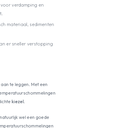
t voor verdamping en
t.
ch materiaal, sedimenten
an er sneller verstopping
k
aan te leggen. Met een
m temperatuurschommelingen
lichte
kiezel
.
natuurlijk wel een goede
n temperatuurschommelingen