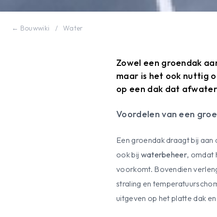
← Bouwwiki
/
Water
Zowel een groendak aan
maar is het ook nuttig
op een dak dat afwate
Voordelen van een gro
Een groendak draagt bij aan
ook bij
waterbeheer
, omdat 
voorkomt. Bovendien verlen
straling en temperatuurscho
uitgeven op het platte dak e