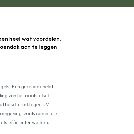
en heel wat voordelen,
roendak aan te leggen
ogels. Een groendak helpt
ng van het rioolstelsel
et beschermt tegen UV-
 omgeving, zoals ramen die
iets efficiënter werken.