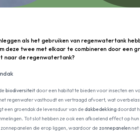
leggen als het gebruiken van regenwatertank hebb
 om deze twee met elkaar te combineren door een g
rt naar de regenwatertank?
endak
 de
biodiversiteit
door een habitat te bieden voor insecten en v
het regenwater vasthoudt en vertraagd afvoert, wat overbelasti
gt een groendak de levensduur van de
dakbedekking
doordat h
mmelingen. Tot slot hebben ze ook een afkoelend effect op hun
n zonnepanelen die erop liggen, waardoor de
zonnepanelen
net 