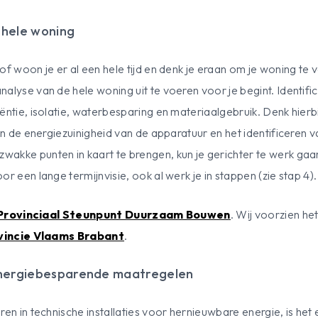
 hele woning
of woon je er al een hele tijd en denk je eraan om je woning te 
alyse van de hele woning uit te voeren voor je begint. Identif
ëntie, isolatie, waterbesparing en materiaalgebruik. Denk hierb
van de energiezuinigheid van de apparatuur en het identificeren 
akke punten in kaart te brengen, kun je gerichter te werk gaan 
r een lange termijnvisie, ook al werk je in stappen (zie stap 4).
Provinciaal Steunpunt Duurzaam Bouwen
. Wij voorzien h
vincie Vlaams Brabant
.
 energiebesparende maatregelen
ren in technische installaties voor hernieuwbare energie, is het 