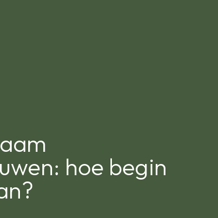
zaam
uwen: hoe begin
aan?