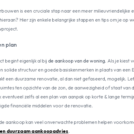
uwen is een cruciale stap naar een meer milieuvriendelijke e
ieraan? Hier zijn enkele belangrijke stappen en tips om je op 
project.
en plan
begint eigenlijk al bij
de aankoop van de woning
. Als je kiest
en solide structuur en goede basiskenmerken in plaats van ee
t een duurzame renovatie, al dan niet gefaseerd, mogelijk. Le
 ruimtes ten opzichte van de zon, de aanwezigheid of staat van d
 eventueel zelfs al een plan van aanpak op korte & lange termijn
gde financiële middelen voor de renovatie.
r de aankoop kan veel onverwachte problemen helpen voorkom
en duurzaam aankoopadvies
.