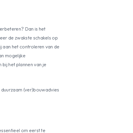
verbeteren? Dan is het
iceer de zwakste schakels op
ij aan het controleren van de
van mogelijke
bij het plannen van je
et duurzaam (ver)bouwadvies
essentieel om eerst te