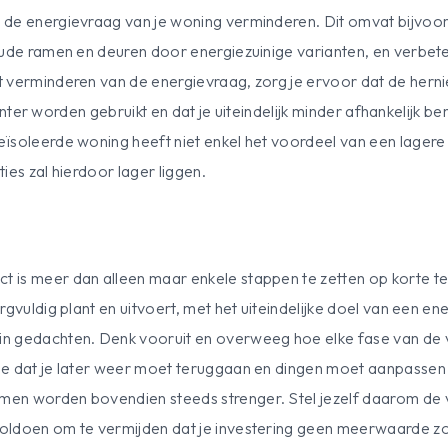
 de energievraag van je woning verminderen. Dit omvat bijvoo
oude ramen en deuren door energiezuinige varianten, en verbete
t verminderen van de energievraag, zorg je ervoor dat de her
ciënter worden gebruikt en dat je uiteindelijk minder afhankelijk b
ïsoleerde woning heeft niet enkel het voordeel van een lagere
ties zal hierdoor lager liggen.
is meer dan alleen maar enkele stappen te zetten op korte ter
gvuldig plant en uitvoert, met het uiteindelijke doel van een en
n gedachten. Denk vooruit en overweeg hoe elke fase van de v
e dat je later weer moet teruggaan en dingen moet aanpassen 
en worden bovendien steeds strenger. Stel jezelf daarom de v
oldoen om te vermijden dat je investering geen meerwaarde zo