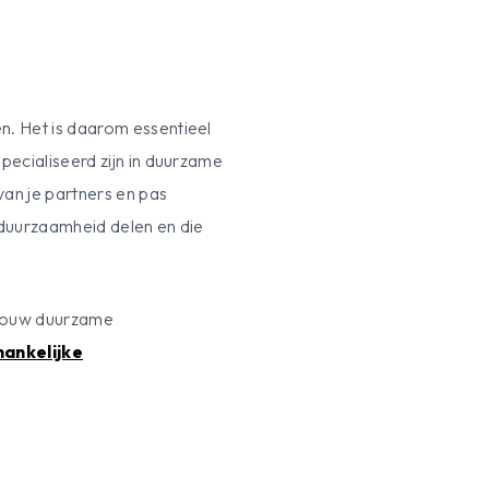
n. Het is daarom essentieel
pecialiseerd zijn in duurzame
an je partners en pas
p duurzaamheid delen en die
 jouw duurzame
ankelijke