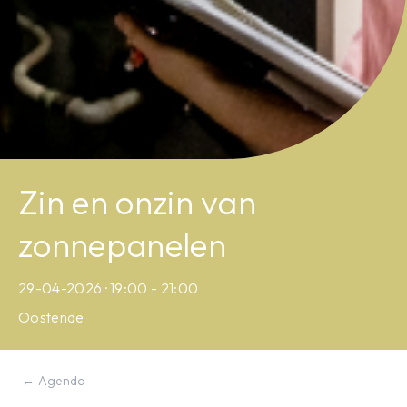
Zin en onzin van
zonnepanelen
29-04-2026 · 19:00 - 21:00
Oostende
← Agenda