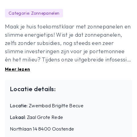
Categorie: Zonnepanelen
Maak je huis toekomstklaar met zonnepanelen en
slimme energietips! Wist je dat zonnepanelen,
zelfs zonder subsidies, nog steeds een zeer
slimme investeringen zijn voor je portemonnee
én het milieu? Tijdens onze uitgebreide infosessie
ontdek je alles wat je moet weten over pv-
Meer lezen
installaties, thuisbatterijen en hoe je het
maximale rendement uit je installatie haalt.
Locatie details:
We beantwoorden praktische vragen zoals:
Locatie:
Zwembad Brigitte Becue
Hoeveel brengen zonnepanelen écht op?Hoeveel
Lokaal:
Zaal Grote Rede
panelen heb ik nodig?Welke aandachtspunten zijn
Northlaan 14 8400 Oostende
er bij de plaatsing?Zijn alle panelen even