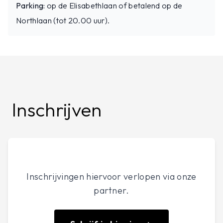
Parking:
op de Elisabethlaan of betalend op de
kwalitatief?Hoe werkt een thuisbatterij en is het
Northlaan (tot 20.00 uur).
iets voor mij?Wanneer profiteer ik het meest van
variabele energietarieven?
Nieuw: We duiken dieper in op de terugverdientijd
van thuisbatterijen én geven slimme tips om met
dynamische tarieven jouw energiekosten te
verlagen.
Inschrijven
Inschrijvingen hiervoor verlopen via onze
partner.