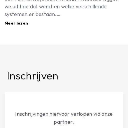
we uit hoe dat werkt en welke verschillende
systemen er bestaan.
Meer lezen
We beantwoorden enkele vaak gestelde vragen
zoals:
Is het niet voldoende om ‘s ochtends de ramen
open te zetten?Is het wel mogelijk een
ventilatiesysteem te plaatsen in een bestaande
Inschrijven
woning?Welk systeem past het best bij jouw
situatie?Ben je met een ventilatiesysteem veel
warmte kwijt?Maakt een ventilatiesysteem
lawaai?Wat kost dat allemaal?
We lichten toe wat de aandachtspunten bij
Inschrijvingen hiervoor verlopen via onze
plaatsing zijn om zeker te zijn van een goede
partner.
kwaliteit en hoog comfort. Zo weet je ook wat er