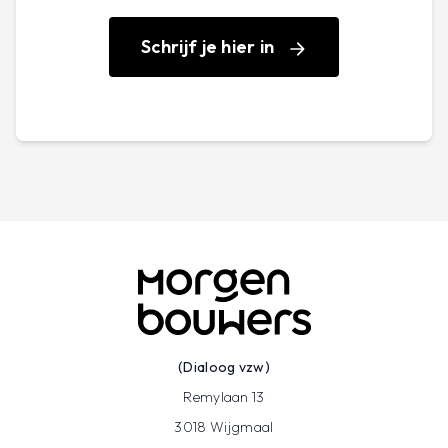
allemaal moet inbegrepen zijn in de offerte
wanneer je op zoek gaat naar een aannemer.
Schrijf je hier in
(Dialoog vzw)
Remylaan 13
3018 Wijgmaal