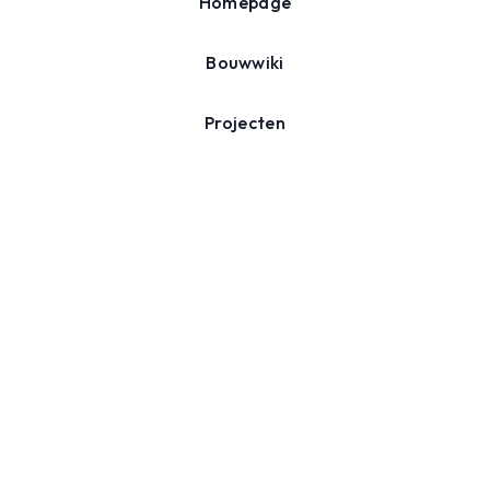
Homepage
Bouwwiki
Projecten
Agenda
Over ons
Nieuwsbrief
Schrijf je in voor onze nieuwsbrief en ontvang inspiratie,
tips en nieuws over duurzaam verbouwen.
Inschrijven