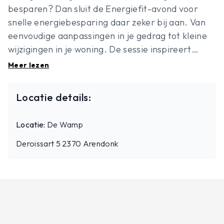
besparen? Dan sluit de Energiefit-avond voor
snelle energiebesparing daar zeker bij aan. Van
eenvoudige aanpassingen in je gedrag tot kleine
wijzigingen in je woning. De sessie inspireert
iedereen die graag geld en energie bespaart met
Meer lezen
weinig moeite.
Locatie details:
Locatie:
De Wamp
Deroissart 5 2370 Arendonk