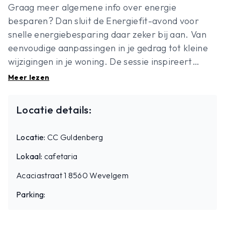
Graag meer algemene info over energie
besparen? Dan sluit de Energiefit-avond voor
snelle energiebesparing daar zeker bij aan. Van
eenvoudige aanpassingen in je gedrag tot kleine
wijzigingen in je woning. De sessie inspireert
iedereen die graag geld en energie bespaart met
Meer lezen
weinig moeite.
Locatie details:
Locatie:
CC Guldenberg
Lokaal:
cafetaria
Acaciastraat 1 8560 Wevelgem
Parking: