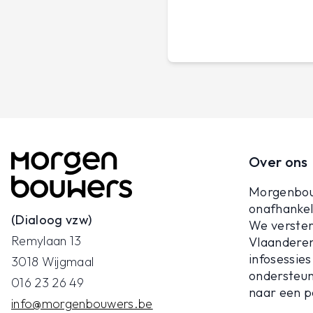
Over ons
Morgenbou
onafhankeli
(Dialoog vzw)
We verster
Remylaan 13
Vlaanderen
infosessies
3018 Wijgmaal
ondersteun
016 23 26 49
naar een p
info@morgenbouwers.be