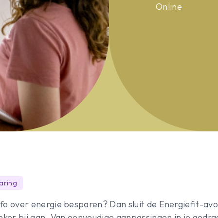
Online
paring
o over energie besparen? Dan sluit de Energiefit-avo
ker bij aan. Van eenvoudige aanpassingen in je gedrag 