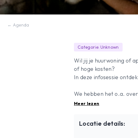
← Agenda
Categorie: Unknown
Wil jij je huurwoning o
of hoge kosten?
In deze infosessie ontde
We hebben het o.a. over
isolatie en slimme ingrep
Meer lezen
voorkomen,verwarming en
thuisbatterijen,regenwa
Locatie details:
minder interessant zijn,