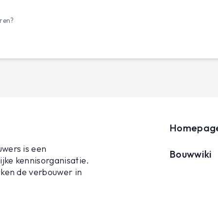
eren?
Homepag
wers is een
Bouwwiki
jke kennisorganisatie.
ken de verbouwer in
Projecten
 met informatie,
, advies en
Agenda
ing. We streven hierbij