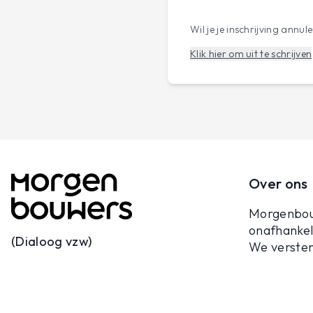
Wil je je inschrijving annul
Klik hier om uit te schrijven
Over ons
Morgenbou
onafhankeli
(Dialoog vzw)
We verster
Remylaan 13
Vlaanderen
infosessies
3018 Wijgmaal
ondersteun
016 23 26 49