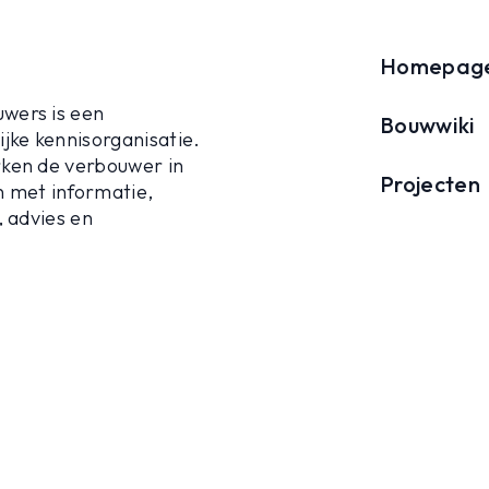
Homepag
wers is een
Bouwwiki
jke kennisorganisatie.
ken de verbouwer in
Projecten
 met informatie,
, advies en
Agenda
ing. We streven hierbij
ositieve milieu-impact.
Over ons