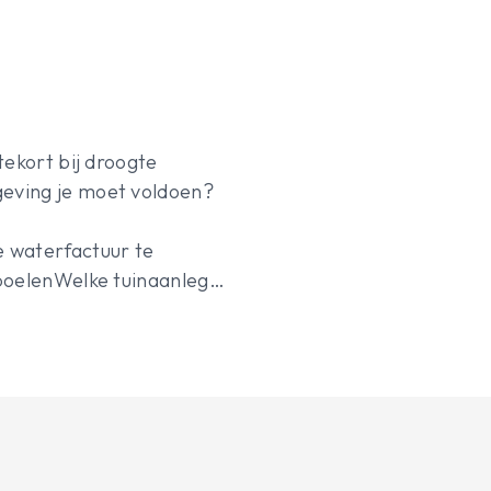
tekort bij droogte
geving je moet voldoen?
e waterfactuur te
spoelenWelke tuinaanleg
 en hoe je dit
 isMis deze kans niet en