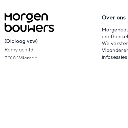
Over ons
Morgenbou
onafhankeli
(Dialoog vzw)
We verster
Remylaan 13
Vlaanderen
infosessies
3018 Wijgmaal
ondersteun
016 23 26 49
naar een p
info@morgenbouwers.be
BTW-nummer: BE 0409.327.924