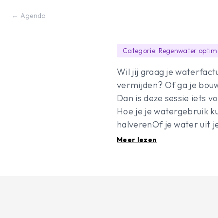
← Agenda
Categorie: Regenwater optim
Wil jij graag je waterfa
vermijden? Of ga je bou
Dan is deze sessie iets 
Hoe je je watergebruik k
halverenOf je water uit 
het best bestand is tegen
Meer lezen
aanlegtWat de voordelen 
schrijf je in om te ontd