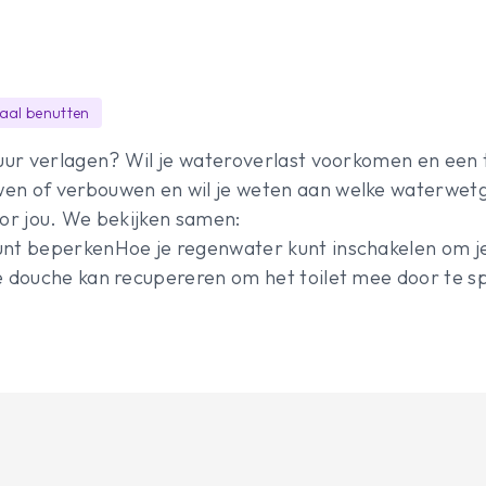
aal benutten
ctuur verlagen? Wil je wateroverlast voorkomen en een 
wen of verbouwen en wil je weten aan welke waterwet
voor jou. We bekijken samen:
unt beperkenHoe je regenwater kunt inschakelen om j
je douche kan recupereren om het toilet mee door te 
 droogte of wateroverlastWat een infiltratiesysteem is
zijn van een groendak en of jouw dak hiervoor geschikt
ekken hoe je slimmer met water kunt omgaan.