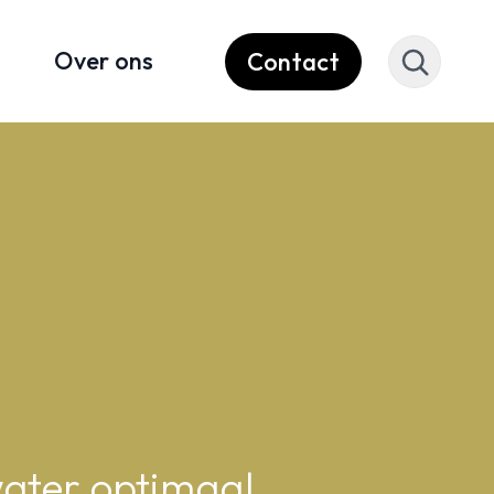
Over ons
Contact
ater optimaal