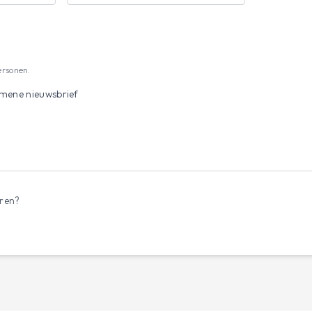
ersonen.
emene nieuwsbrief
eren?