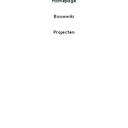
Homepage
Bouwwiki
Projecten
Agenda
Over ons
Nieuwsbrief
Schrijf je in voor onze nieuwsbrief en ontvang inspiratie,
tips en nieuws over duurzaam verbouwen.
Inschrijven