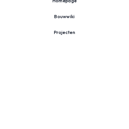
Homepage
Bouwwiki
Projecten
Agenda
Over ons
Nieuwsbrief
Schrijf je in voor onze nieuwsbrief en ontvang inspiratie,
tips en nieuws over duurzaam verbouwen.
Inschrijven