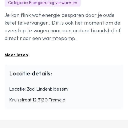
Categorie: Energiezuinig verwarmen
Je kan flink wat energie besparen door je oude
ketel te vervangen. Dit is ook het moment om de
overstap te wagen naar een andere brandstof of
direct naar een warmtepomp.
Wil je weten welke stappen je moet ondernemen
Meer lezen
om de juiste keuze te maken? Wanneer is je ketels
aan vervanging toe? Stap je nu af van stookolie of
Locatie details:
gas of plaats je toch nog één keer een ketel?
Welke aanpassingen zijn er nodig om je woning
Locatie:
Zaal Lindenbloesem
geschikt te maken voor een efficiënt werkende
warmtepomp? Koppel je sanitair warm water
Kruisstraat 12 3120 Tremelo
aan je toestel? Wat kost het en wat brengt het
op? En hoe kan je het verbruik en de energiekost
verlagen?