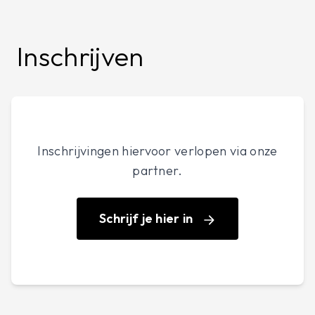
Dan is de sessie ‘Energiezuinig Verwarmen’ iets
voor jou. Je krijgt een volledig stappenplan en
Inschrijven
praktische tips die je begeleiden naar een
optimale keuze.
Inschrijvingen hiervoor verlopen via onze
partner.
Schrijf je hier in