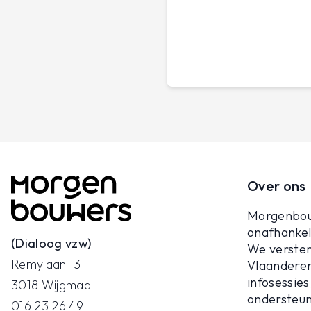
Over ons
Morgenbou
onafhankeli
(Dialoog vzw)
We verster
Remylaan 13
Vlaanderen
infosessies
3018 Wijgmaal
ondersteun
016 23 26 49