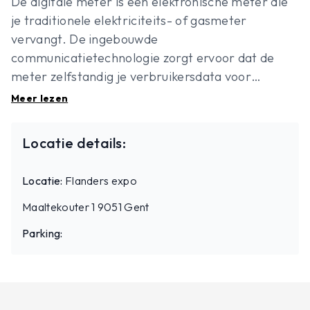
De digitale meter is een elektronische meter die
je traditionele elektriciteits- of gasmeter
vervangt. De ingebouwde
communicatietechnologie zorgt ervoor dat de
meter zelfstandig je verbruikersdata voor
elektriciteit of gas kan verzenden en ontvangen.
Meer lezen
Hoe kan je de meter gebruiken, wat zijn de
voordelen en welke info vind ik hierover terug op
Locatie details:
MijnFluvius? Je leert het allemaal in deze
energiefitsessie.
Locatie:
Flanders expo
Maaltekouter 1 9051 Gent
Parking: