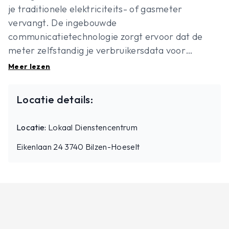
je traditionele elektriciteits- of gasmeter
vervangt. De ingebouwde
communicatietechnologie zorgt ervoor dat de
meter zelfstandig je verbruikersdata voor
elektriciteit of gas kan verzenden en ontvangen.
Meer lezen
Hoe kan je de meter gebruiken, wat zijn de
voordelen en welke info vind ik hierover terug op
Locatie details:
MijnFluvius? Je leert het allemaal in deze
energiefitsessie.
Locatie:
Lokaal Dienstencentrum
Eikenlaan 24 3740 Bilzen-Hoeselt