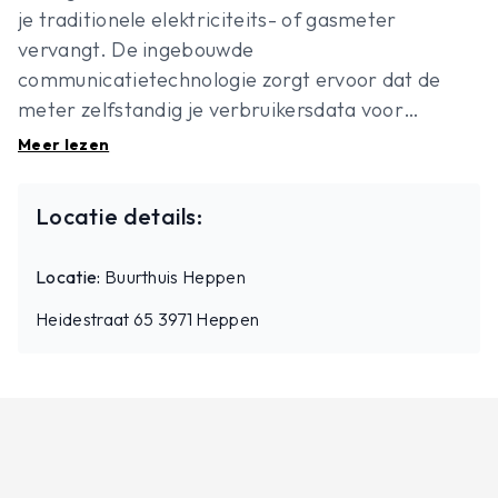
je traditionele elektriciteits- of gasmeter
vervangt. De ingebouwde
communicatietechnologie zorgt ervoor dat de
meter zelfstandig je verbruikersdata voor
elektriciteit of gas kan verzenden en ontvangen.
Meer lezen
Hoe kan je de meter gebruiken, wat zijn de
voordelen en welke info vind ik hierover terug op
Locatie details:
MijnFluvius? Je leert het allemaal in deze
energiefitsessie.
Locatie:
Buurthuis Heppen
Heidestraat 65 3971 Heppen