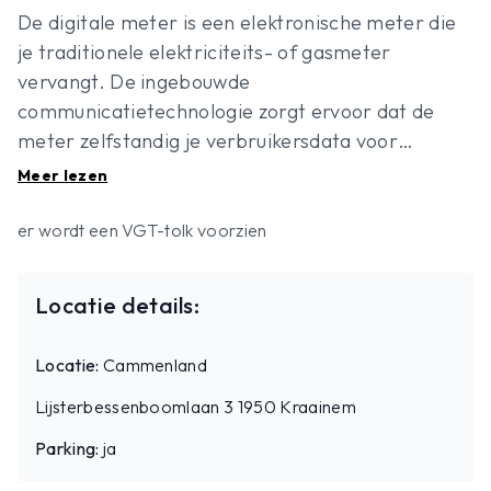
De digitale meter is een elektronische meter die
je traditionele elektriciteits- of gasmeter
vervangt. De ingebouwde
communicatietechnologie zorgt ervoor dat de
meter zelfstandig je verbruikersdata voor
elektriciteit of gas kan verzenden en ontvangen.
Meer lezen
Hoe kan je de meter gebruiken, wat zijn de
voordelen en welke info vind ik hierover terug op
er wordt een VGT-tolk voorzien
MijnFluvius? Je leert het allemaal in deze
energiefitsessie.
Locatie details:
Locatie:
Cammenland
Lijsterbessenboomlaan 3 1950 Kraainem
Parking:
ja