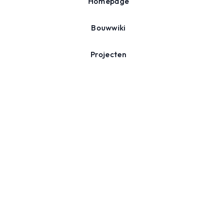
Homepage
Bouwwiki
Projecten
Agenda
Over ons
Nieuwsbrief
Schrijf je in voor onze nieuwsbrief en ontvang inspiratie,
tips en nieuws over duurzaam verbouwen.
Inschrijven