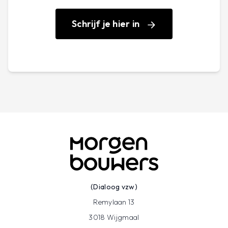
laat je de dakranden uitvoeren bij een hellend of
plat dak zodat je dakisolatie correct kan
Schrijf je hier in
aansluiten op (latere) muurisolatie?Krijg een
antwoord op al je vragen tijdens deze
gratissessie. Ontdek de verschillende
isolatiemethodes voor zowel hellende als platte
daken, wat de voordelen zijn en waar je op moet
letten.
Schrijf je vandaag nog in!
Deze sessie is gratis. Schrijf je vlug in, want de
plaatsen zijn beperkt.
Inschrijven kan via de website
(Dialoog vzw)
www.fluvius.be/energiefit.
Remylaan 13
3018 Wijgmaal