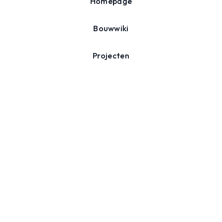
Homepage
Bouwwiki
Projecten
Agenda
Over ons
Nieuwsbrief
Schrijf je in voor onze nieuwsbrief en ontvang inspiratie,
tips en nieuws over duurzaam verbouwen.
Inschrijven