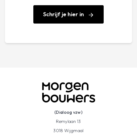
laat je de dakranden uitvoeren bij een hellend of
plat dak zodat je dakisolatie correct kan
Schrijf je hier in
aansluiten op (latere) muurisolatie?Krijg een
antwoord op al je vragen tijdens deze
gratissessie. Ontdek de verschillende
isolatiemethodes voor zowel hellende als platte
daken, wat de voordelen zijn en waar je op moet
letten.
Schrijf je vandaag nog in!
Deze sessie is gratis. Schrijf je vlug in, want de
plaatsen zijn beperkt.
Inschrijven kan via de website
(Dialoog vzw)
www.fluvius.be/energiefit.
Remylaan 13
3018 Wijgmaal