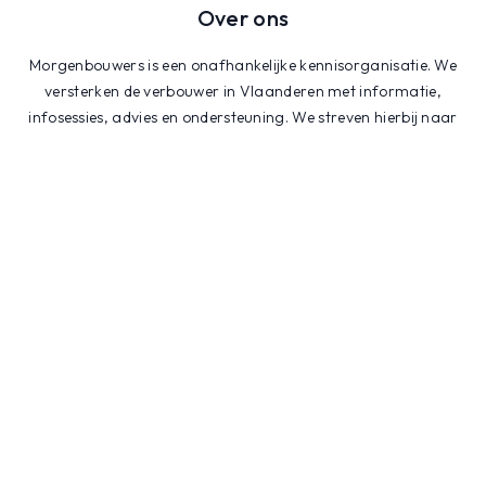
Over ons
Morgenbouwers is een onafhankelijke kennisorganisatie. We
versterken de verbouwer in Vlaanderen met informatie,
infosessies, advies en ondersteuning. We streven hierbij naar
een positieve milieu-impact.
Homepage
Bouwwiki
Projecten
Agenda