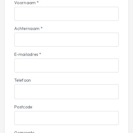
onderhoudskosten drukken.
Voornaam *
Praktisch
Doelgroep: alle bouwers en verbouwers, geen
Achternaam *
voorkennis vereist
Programma: 2 uur
E-mailadres *
Telefoon
Postcode
Gemeente