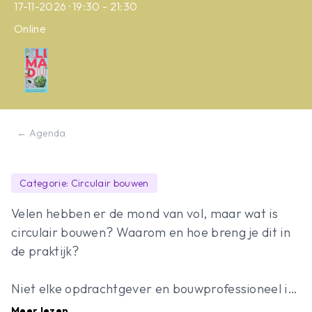
17-11-2026 · 19:30 - 21:30
Online
← Agenda
Categorie: Circulair bouwen
Velen hebben er de mond van vol, maar wat is
circulair bouwen? Waarom en hoe breng je dit in
de praktijk?
Niet elke opdrachtgever en bouwprofessioneel is
er al mee vertrouwd, maar toch neemt de
Meer lezen