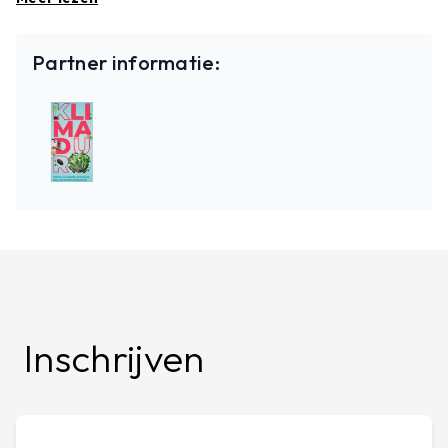
belangstelling voor circulair (ver)bouwen hand
over hand toe, het ene project al ambitieuzer dan
Partner informatie:
het andere.
Aan de hand van enkele voorbeeldprojecten waar
een circulaire invulling vanaf het prille begin een
aandachtspunt was, gidsen we je langs de
verschillende circulaire thema’s en begrippen
zoals hergebruik, omkeerbaarheid en
veranderingsgericht bouwen. Wat houden ze in
en hoe kan je ze zelf integreren in jouw project?
Tot slot bekijken we ook de financiële impact van
Inschrijven
circulair bouwen. Door circulair(der) te
(ver)bouwen kan je niet alleen de milieu-kost
verlagen, maar kan je ook jouw (ver)bouw- en