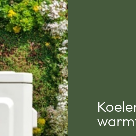
Koele
warm