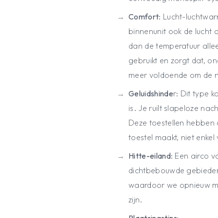
Comfort
: Lucht-luchtwa
binnenunit ook de lucht
dan de temperatuur alle
gebruikt en zorgt dat, o
meer voldoende om de n
Geluidshinde
r: Dit type 
is. Je ruilt slapeloze na
Deze toestellen hebben o
toestel maakt, niet enkel
Hitte-eiland
: Een airco 
dichtbebouwde gebieden k
waardoor we opnieuw me
zijn.
Plaatsingstips: