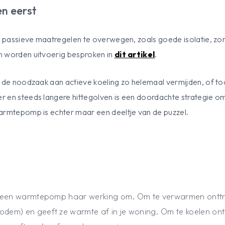
n eerst
st passieve maatregelen te overwegen, zoals goede isolatie, zon
n worden uitvoerig besproken in
dit artikel
.
e de noodzaak aan actieve koeling zo helemaal vermijden, of to
 en steeds langere hittegolven is een doordachte strategie o
armtepomp is echter maar een deeltje van de puzzel.
 een warmtepomp haar werking om. Om te verwarmen onttr
bodem) en geeft ze warmte af in je woning. Om te koelen o