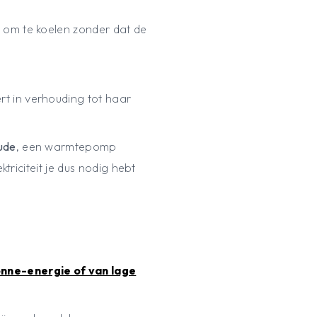
om te koelen zonder dat de
t in verhouding tot haar
ude
, een warmtepomp
triciteit je dus nodig hebt
nne-energie of van lage