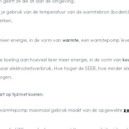
 geeft ze die af aan de omgeving.
je gebruik van de temperatuur van de warmtebron (bodem) 
erken.
meer energie, in de vorm van
warmte
, een warmtepomp lever
ve koeling aan hoeveel keer meer energie, in de vorm van
ko
haar elektriciteitsverbruik. Hoe hoger de SEER, hoe minder elek
mogen.
art op tijd met koelen:
je warmtepomp maximaal gebruik maakt van de opgewekte
zo