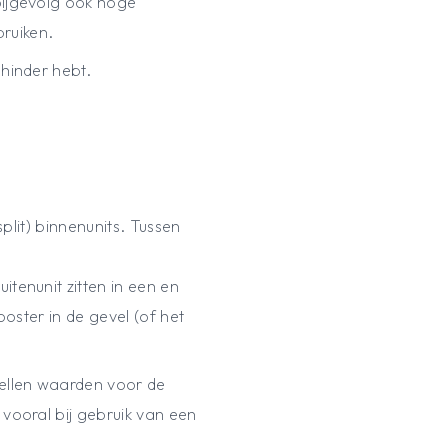
bijgevolg ook hoge
bruiken.
shinder hebt.
split) binnenunits. Tussen
itenunit zitten in een en
ooster in de gevel (of het
tellen waarden voor de
 vooral bij gebruik van een