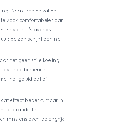
ng. Naast koelen zal de
imte vaak comfortabeler aan
en ze vooral ’s avonds
ur: de zon schijnt dan niet
oor het geen stille koeling
uid van de binnenunit.
et het geluid dat dit
dat effect beperkt, maar in
itte-eilandeffect,
n minstens even belangrijk