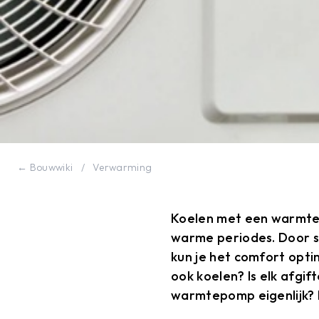
← Bouwwiki
/
Verwarming
Koelen met een warmtep
warme periodes. Door sl
kun je het comfort opti
ook koelen? Is elk afgi
warmtepomp eigenlijk? I