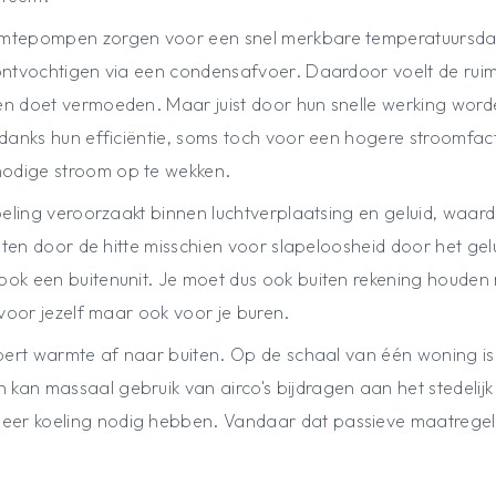
rmtepompen zorgen voor een snel merkbare temperatuursdali
 ontvochtigen via een condensafvoer. Daardoor voelt de ru
en doet vermoeden. Maar juist door hun snelle werking word
ndanks hun efficiëntie, soms toch voor een hogere stroomfactu
odige stroom op te wekken.
koeling veroorzaakt binnen luchtverplaatsing en geluid, waard
chten door de hitte misschien voor slapeloosheid door het gel
ok een buitenunit. Je moet dus ook buiten rekening houden m
 voor jezelf maar ook voor je buren.
voert warmte af naar buiten. Op de schaal van één woning is 
an massaal gebruik van airco's bijdragen aan het stedelijk h
er koeling nodig hebben. Vandaar dat passieve maatregele