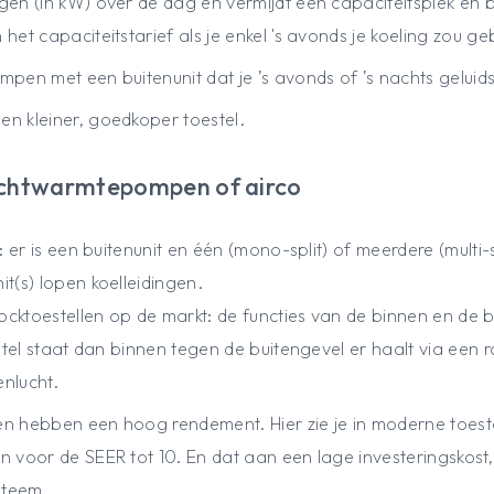
gen (in kW) over de dag en vermijdt een capaciteitspiek en 
het capaciteitstarief als je enkel 's avonds je koeling zou ge
mpen met een buitenunit dat je ’s avonds of ’s nachts geluid
n kleiner, goedkoper toestel.
uchtwarmtepompen of airco
: er is een buitenunit en één (mono-split) of meerdere (multi-
it(s) lopen koelleidingen.
cktoestellen op de markt: de functies van de binnen en de bu
estel staat dan binnen tegen de buitengevel er haalt via een r
enlucht.
en hebben een hoog rendement. Hier zie je in moderne toes
n voor de SEER tot 10. En dat aan een lage investeringskost,
steem.