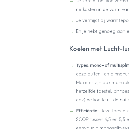
Je spreidt het koelvermo
netkosten in de vorm van 
Je vermijdt bij warmtepo
En je hebt genoeg aan ee
Koelen met Lucht-l
Types: mono- of multisplit
deze buiten- en binnenun
Maar er zijn ook monoblo
hetzelfde toestel, dit to
dak) de koelte uit de buit
Efficiëntie:
Deze toestell
SCOP tussen 4,5 en 5,5 e
eenvoudig monosplit-sy