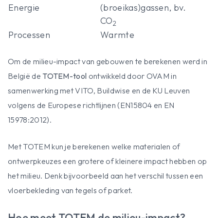
Energie
(broeikas)gassen, bv.
CO
2
Processen
Warmte
Om de milieu-impact van gebouwen te berekenen werd in
België de
TOTEM-tool
ontwikkeld door OVAM in
samenwerking met VITO, Buildwise en de KU Leuven
volgens de Europese richtlijnen (EN15804 en EN
15978:2012).
Met TOTEM kun je berekenen welke materialen of
ontwerpkeuzes een grotere of kleinere impact hebben op
het milieu. Denk bijvoorbeeld aan het verschil tussen een
vloerbekleding van tegels of parket.
Hoe meet TOTEM de milieu-impact?